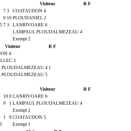
Visiteur
R
F
7
3
COATAUDON 4
0
10
PLOUDANIEL 2
5
7
3
LANRIVOARE 6
LAMPAUL PLOUDALMEZEAU 4
Exempt 2
Visiteur
R
F
ON 4
LLEC 2
 PLOUDALMEZEAU 4
1
 PLOUDALMEZEAU 5
Visiteur
R
F
10
0
LANRIVOARE 6
9
1
LAMPAUL PLOUDALMEZEAU 4
Exempt 2
1
9
COATAUDON 5
5
Exempt 1