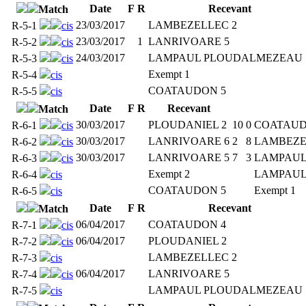
Date
F
R
Recevant
Match
23/03/2017
LAMBEZELLEC 2
R-5-1
cis
23/03/2017
1
LANRIVOARE 5
R-5-2
cis
24/03/2017
LAMPAUL PLOUDALMEZEAU 
R-5-3
cis
Exempt 1
R-5-4
cis
COATAUDON 5
R-5-5
cis
Date
F
R
Recevant
Match
30/03/2017
PLOUDANIEL 2
10
0
COATAUD
R-6-1
cis
30/03/2017
LANRIVOARE 6
2
8
LAMBEZE
R-6-2
cis
30/03/2017
LANRIVOARE 5
7
3
LAMPAUL
R-6-3
cis
Exempt 2
LAMPAUL
R-6-4
cis
COATAUDON 5
Exempt 1
R-6-5
cis
Date
F
R
Recevant
Match
06/04/2017
COATAUDON 4
R-7-1
cis
06/04/2017
PLOUDANIEL 2
R-7-2
cis
LAMBEZELLEC 2
R-7-3
cis
06/04/2017
LANRIVOARE 5
R-7-4
cis
LAMPAUL PLOUDALMEZEAU 
R-7-5
cis