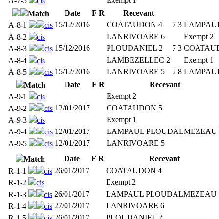
Exempt 1
A-7-5
cis
Date
F
R
Recevant
Match
15/12/2016
COATAUDON 4
7
3
LAMPAU
A-8-1
cis
LANRIVOARE 6
Exempt 2
A-8-2
cis
15/12/2016
PLOUDANIEL 2
7
3
COATAU
A-8-3
cis
LAMBEZELLEC 2
Exempt 1
A-8-4
cis
15/12/2016
LANRIVOARE 5
2
8
LAMPAU
A-8-5
cis
Date
F
R
Recevant
Match
Exempt 2
A-9-1
cis
12/01/2017
COATAUDON 5
A-9-2
cis
Exempt 1
A-9-3
cis
12/01/2017
LAMPAUL PLOUDALMEZEAU 
A-9-4
cis
12/01/2017
LANRIVOARE 5
A-9-5
cis
Date
F
R
Recevant
Match
26/01/2017
COATAUDON 4
R-1-1
cis
Exempt 2
R-1-2
cis
26/01/2017
LAMPAUL PLOUDALMEZEAU 
R-1-3
cis
27/01/2017
LANRIVOARE 6
R-1-4
cis
26/01/2017
PLOUDANIEL 2
R-1-5
cis