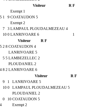
Visiteur
R
F
Exempt 1
5
1
9
COATAUDON 5
Exempt 2
7
3
LAMPAUL PLOUDALMEZEAU 4
10
0
LANRIVOARE 6
1
Visiteur
R
F
5
2
8
COATAUDON 4
LANRIVOARE 5
5
5
LAMBEZELLEC 2
PLOUDANIEL 2
4
8
2
LANRIVOARE 6
Visiteur
R
F
9
1
LANRIVOARE 5
10
0
LAMPAUL PLOUDALMEZEAU 5
PLOUDANIEL 2
0
10
COATAUDON 5
4
Exempt 2