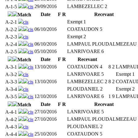
29/09/2016
LAMBEZELLEC 2
A-1-5
cis
Date
F
R
Recevant
Match
Exempt 1
A-2-1
cis
06/10/2016
COATAUDON 5
A-2-2
cis
Exempt 2
A-2-3
cis
06/10/2016
LAMPAUL PLOUDALMEZEAU 
A-2-4
cis
05/10/2016
LANRIVOARE 6
A-2-5
cis
Date
F
R
Recevant
Match
13/10/2016
COATAUDON 4
8
2
LAMPAU
A-3-1
cis
LANRIVOARE 5
Exempt 1
A-3-2
cis
13/10/2016
LAMBEZELLEC 2
8
2
COATAU
A-3-3
cis
PLOUDANIEL 2
Exempt 2
A-3-4
cis
12/10/2016
LANRIVOARE 6
1
9
LAMPAU
A-3-5
cis
Date
F
R
Recevant
Match
27/10/2016
LANRIVOARE 5
A-4-1
cis
27/10/2016
LAMPAUL PLOUDALMEZEAU 
A-4-2
cis
PLOUDANIEL 2
A-4-3
cis
25/10/2016
COATAUDON 5
A-4-4
cis