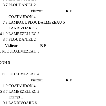
3
7
PLOUDANIEL 2
Visiteur
R
F
COATAUDON 4
7
3
LAMPAUL PLOUDALMEZEAU 5
LANRIVOARE 5
4
1
9
LAMBEZELLEC 2
3
7
PLOUDANIEL 2
Visiteur
R
F
L PLOUDALMEZEAU 5
DON 5
L PLOUDALMEZEAU 4
Visiteur
R
F
1
9
COATAUDON 4
5
3
7
LAMBEZELLEC 2
Exempt 1
9
1
LANRIVOARE 6