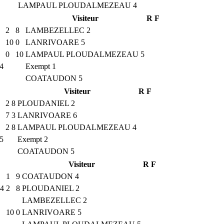
LAMPAUL PLOUDALMEZEAU 4
Visiteur
R
F
2
8
LAMBEZELLEC 2
10
0
LANRIVOARE 5
0
10
LAMPAUL PLOUDALMEZEAU 5
4
Exempt 1
COATAUDON 5
Visiteur
R
F
2
8
PLOUDANIEL 2
7
3
LANRIVOARE 6
2
8
LAMPAUL PLOUDALMEZEAU 4
5
Exempt 2
COATAUDON 5
Visiteur
R
F
1
9
COATAUDON 4
4
2
8
PLOUDANIEL 2
LAMBEZELLEC 2
10
0
LANRIVOARE 5