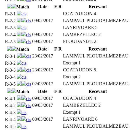
Date
F
R
Recevant
Match
COATAUDON 4
R-2-1
cis
09/02/2017
LAMPAUL PLOUDALMEZEAU 
R-2-2
cis
LANRIVOARE 5
R-2-3
cis
09/02/2017
LAMBEZELLEC 2
R-2-4
cis
09/02/2017
PLOUDANIEL 2
R-2-5
cis
Date
F
R
Recevant
Match
23/02/2017
LAMPAUL PLOUDALMEZEAU 
R-3-1
cis
Exempt 1
R-3-2
cis
23/02/2017
COATAUDON 5
R-3-3
cis
Exempt 2
R-3-4
cis
02/03/2017
LAMPAUL PLOUDALMEZEAU 
R-3-5
cis
Date
F
R
Recevant
Match
09/03/2017
COATAUDON 4
R-4-1
cis
09/03/2017
LAMBEZELLEC 2
R-4-2
cis
Exempt 1
R-4-3
cis
08/03/2017
LANRIVOARE 6
R-4-4
cis
LAMPAUL PLOUDALMEZEAU 
R-4-5
cis