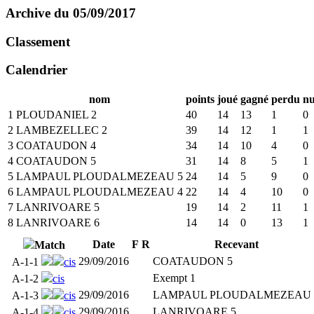
Archive du 05/09/2017
Classement
Calendrier
nom
points
joué
gagné
perdu
nu
1
PLOUDANIEL 2
40
14
13
1
0
2
LAMBEZELLEC 2
39
14
12
1
1
3
COATAUDON 4
34
14
10
4
0
4
COATAUDON 5
31
14
8
5
1
5
LAMPAUL PLOUDALMEZEAU 5
24
14
5
9
0
6
LAMPAUL PLOUDALMEZEAU 4
22
14
4
10
0
7
LANRIVOARE 5
19
14
2
11
1
8
LANRIVOARE 6
14
14
0
13
1
Date
F
R
Recevant
Match
29/09/2016
COATAUDON 5
A-1-1
cis
Exempt 1
A-1-2
cis
29/09/2016
LAMPAUL PLOUDALMEZEAU 
A-1-3
cis
29/09/2016
LANRIVOARE 5
A-1-4
cis