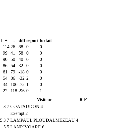
l
+
-
diff
report
forfait
114
26
88
0
0
99
41
58
0
0
90
50
40
0
0
86
54
32
0
0
61
79
-18
0
0
54
86
-32
2
0
34
106
-72
1
0
22
118
-96
0
1
Visiteur
R
F
3
7
COATAUDON 4
Exempt 2
5
3
7
LAMPAUL PLOUDALMEZEAU 4
5
5
LANRIVOARE 6