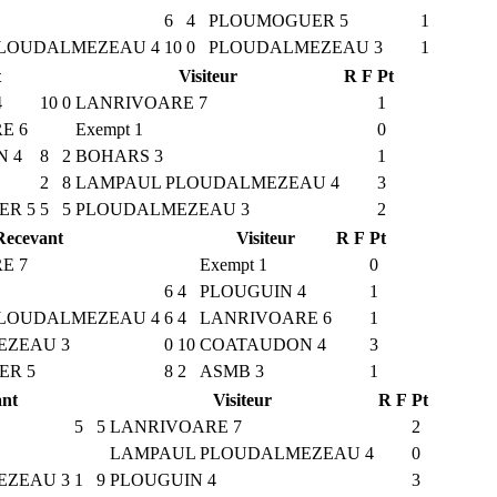
6
4
PLOUMOGUER 5
1
LOUDALMEZEAU 4
10
0
PLOUDALMEZEAU 3
1
t
Visiteur
R
F
Pt
4
10
0
LANRIVOARE 7
1
E 6
Exempt 1
0
 4
8
2
BOHARS 3
1
2
8
LAMPAUL PLOUDALMEZEAU 4
3
ER 5
5
5
PLOUDALMEZEAU 3
2
Recevant
Visiteur
R
F
Pt
E 7
Exempt 1
0
6
4
PLOUGUIN 4
1
LOUDALMEZEAU 4
6
4
LANRIVOARE 6
1
EZEAU 3
0
10
COATAUDON 4
3
ER 5
8
2
ASMB 3
1
ant
Visiteur
R
F
Pt
5
5
LANRIVOARE 7
2
LAMPAUL PLOUDALMEZEAU 4
0
EZEAU 3
1
9
PLOUGUIN 4
3