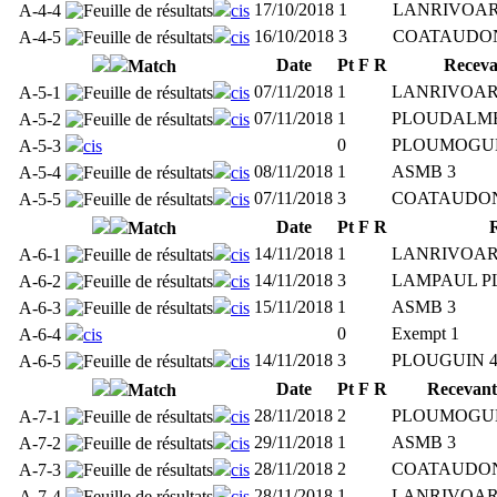
17/10/2018
1
LANRIVOAR
A-4-4
cis
16/10/2018
3
COATAUDON
A-4-5
cis
Date
Pt
F
R
Receva
Match
07/11/2018
1
LANRIVOAR
A-5-1
cis
07/11/2018
1
PLOUDALME
A-5-2
cis
0
PLOUMOGUE
A-5-3
cis
08/11/2018
1
ASMB 3
A-5-4
cis
07/11/2018
3
COATAUDON
A-5-5
cis
Date
Pt
F
R
Match
14/11/2018
1
LANRIVOAR
A-6-1
cis
14/11/2018
3
LAMPAUL P
A-6-2
cis
15/11/2018
1
ASMB 3
A-6-3
cis
0
Exempt 1
A-6-4
cis
14/11/2018
3
PLOUGUIN 
A-6-5
cis
Date
Pt
F
R
Recevant
Match
28/11/2018
2
PLOUMOGUE
A-7-1
cis
29/11/2018
1
ASMB 3
A-7-2
cis
28/11/2018
2
COATAUDON
A-7-3
cis
28/11/2018
1
LANRIVOAR
A-7-4
cis