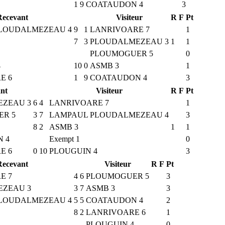
1
9
COATAUDON 4
3
Recevant
Visiteur
R
F
Pt
LOUDALMEZEAU 4
9
1
LANRIVOARE 7
1
7
3
PLOUDALMEZEAU 3
1
1
PLOUMOGUER 5
0
4
10
0
ASMB 3
1
E 6
1
9
COATAUDON 4
3
nt
Visiteur
R
F
Pt
ZEAU 3
6
4
LANRIVOARE 7
1
R 5
3
7
LAMPAUL PLOUDALMEZEAU 4
3
8
2
ASMB 3
1
1
 4
Exempt 1
0
E 6
0
10
PLOUGUIN 4
3
Recevant
Visiteur
R
F
Pt
E 7
4
6
PLOUMOGUER 5
3
ZEAU 3
3
7
ASMB 3
3
LOUDALMEZEAU 4
5
5
COATAUDON 4
2
8
2
LANRIVOARE 6
1
PLOUGUIN 4
0