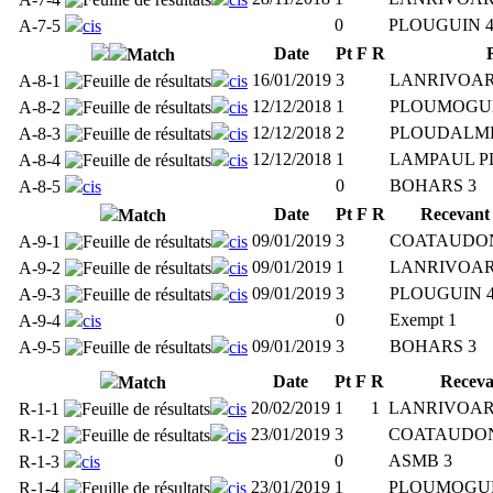
0
PLOUGUIN 
A-7-5
cis
Date
Pt
F
R
Match
16/01/2019
3
LANRIVOAR
A-8-1
cis
12/12/2018
1
PLOUMOGU
A-8-2
cis
12/12/2018
2
PLOUDALM
A-8-3
cis
12/12/2018
1
LAMPAUL P
A-8-4
cis
0
BOHARS 3
A-8-5
cis
Date
Pt
F
R
Recevant
Match
09/01/2019
3
COATAUDON
A-9-1
cis
09/01/2019
1
LANRIVOAR
A-9-2
cis
09/01/2019
3
PLOUGUIN 
A-9-3
cis
0
Exempt 1
A-9-4
cis
09/01/2019
3
BOHARS 3
A-9-5
cis
Date
Pt
F
R
Receva
Match
20/02/2019
1
1
LANRIVOAR
R-1-1
cis
23/01/2019
3
COATAUDON
R-1-2
cis
0
ASMB 3
R-1-3
cis
23/01/2019
1
PLOUMOGUE
R-1-4
cis