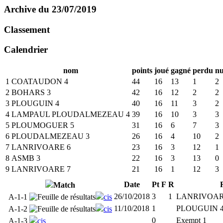
Archive du 23/07/2019
Classement
Calendrier
nom
points
joué
gagné
perdu
nu
1
COATAUDON 4
44
16
13
1
2
2
BOHARS 3
42
16
12
2
2
3
PLOUGUIN 4
40
16
11
3
2
4
LAMPAUL PLOUDALMEZEAU 4
39
16
10
3
3
5
PLOUMOGUER 5
31
16
6
7
3
6
PLOUDALMEZEAU 3
26
16
4
10
2
7
LANRIVOARE 6
23
16
3
12
1
8
ASMB 3
22
16
3
13
0
9
LANRIVOARE 7
21
16
1
12
3
Date
Pt
F
R
Match
26/10/2018
3
1
LANRIVOAR
A-1-1
cis
11/10/2018
1
PLOUGUIN 
A-1-2
cis
0
Exempt 1
A-1-3
cis