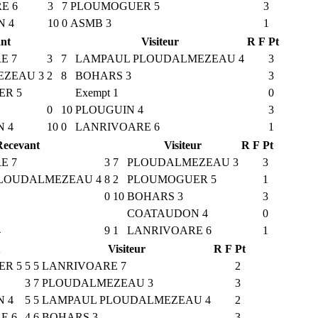
E 6
3
7
PLOUMOGUER 5
3
 4
10
0
ASMB 3
1
nt
Visiteur
R
F
Pt
E 7
3
7
LAMPAUL PLOUDALMEZEAU 4
3
ZEAU 3
2
8
BOHARS 3
3
R 5
Exempt 1
0
0
10
PLOUGUIN 4
3
 4
10
0
LANRIVOARE 6
1
Recevant
Visiteur
R
F
Pt
E 7
3
7
PLOUDALMEZEAU 3
3
LOUDALMEZEAU 4
8
2
PLOUMOGUER 5
1
0
10
BOHARS 3
3
COATAUDON 4
0
4
9
1
LANRIVOARE 6
1
Visiteur
R
F
Pt
R 5
5
5
LANRIVOARE 7
2
3
7
PLOUDALMEZEAU 3
3
 4
5
5
LAMPAUL PLOUDALMEZEAU 4
2
E 6
4
6
BOHARS 3
3