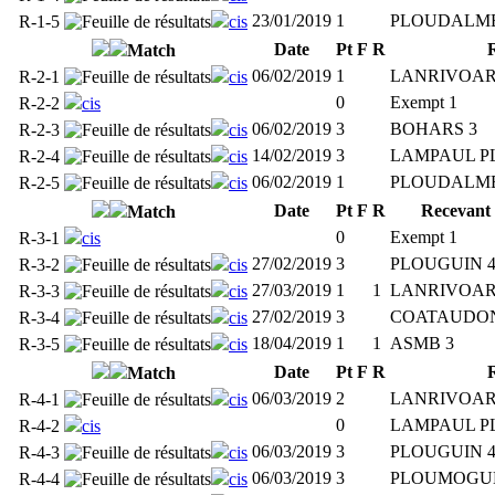
23/01/2019
1
PLOUDALME
R-1-5
cis
Date
Pt
F
R
Match
06/02/2019
1
LANRIVOAR
R-2-1
cis
0
Exempt 1
R-2-2
cis
06/02/2019
3
BOHARS 3
R-2-3
cis
14/02/2019
3
LAMPAUL P
R-2-4
cis
06/02/2019
1
PLOUDALME
R-2-5
cis
Date
Pt
F
R
Recevant
Match
0
Exempt 1
R-3-1
cis
27/02/2019
3
PLOUGUIN 
R-3-2
cis
27/03/2019
1
1
LANRIVOAR
R-3-3
cis
27/02/2019
3
COATAUDON
R-3-4
cis
18/04/2019
1
1
ASMB 3
R-3-5
cis
Date
Pt
F
R
Match
06/03/2019
2
LANRIVOAR
R-4-1
cis
0
LAMPAUL P
R-4-2
cis
06/03/2019
3
PLOUGUIN 
R-4-3
cis
06/03/2019
3
PLOUMOGUE
R-4-4
cis