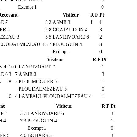
4
Exempt 1
0
Recevant
Visiteur
R
F
Pt
E 7
8
2
ASMB 3
1
1
ER 5
2
8
COATAUDON 4
3
EZEAU 3
5
5
LANRIVOARE 6
2
LOUDALMEZEAU 4
3
7
PLOUGUIN 4
3
Exempt 1
0
Visiteur
R
F
Pt
 4
10
0
LANRIVOARE 7
1
E 6
3
7
ASMB 3
3
4
8
2
PLOUMOGUER 5
1
PLOUDALMEZEAU 3
0
6
4
LAMPAUL PLOUDALMEZEAU 4
1
nt
Visiteur
R
F
Pt
E 7
3
7
LANRIVOARE 6
3
 4
7
3
PLOUGUIN 4
1
Exempt 1
0
R 5
4
6
BOHARS 3
3