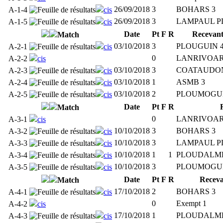
26/09/2018
3
BOHARS 3
A-1-4
cis
26/09/2018
3
LAMPAUL P
A-1-5
cis
Date
Pt
F
R
Recevan
Match
03/10/2018
3
PLOUGUIN 
A-2-1
cis
0
LANRIVOAR
A-2-2
cis
03/10/2018
3
COATAUDON
A-2-3
cis
03/10/2018
1
ASMB 3
A-2-4
cis
03/10/2018
2
PLOUMOGU
A-2-5
cis
Date
Pt
F
R
Match
0
LANRIVOAR
A-3-1
cis
10/10/2018
3
BOHARS 3
A-3-2
cis
10/10/2018
3
LAMPAUL P
A-3-3
cis
10/10/2018
1
1
PLOUDALM
A-3-4
cis
10/10/2018
3
PLOUMOGU
A-3-5
cis
Date
Pt
F
R
Recev
Match
17/10/2018
2
BOHARS 3
A-4-1
cis
0
Exempt 1
A-4-2
cis
17/10/2018
1
PLOUDALM
A-4-3
cis