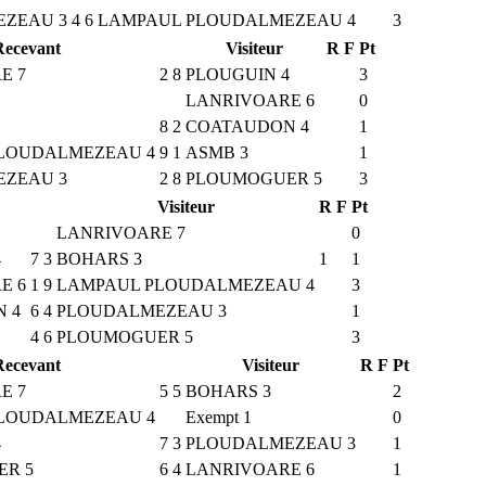
ZEAU 3
4
6
LAMPAUL PLOUDALMEZEAU 4
3
Recevant
Visiteur
R
F
Pt
E 7
2
8
PLOUGUIN 4
3
LANRIVOARE 6
0
8
2
COATAUDON 4
1
LOUDALMEZEAU 4
9
1
ASMB 3
1
ZEAU 3
2
8
PLOUMOGUER 5
3
Visiteur
R
F
Pt
LANRIVOARE 7
0
4
7
3
BOHARS 3
1
1
E 6
1
9
LAMPAUL PLOUDALMEZEAU 4
3
 4
6
4
PLOUDALMEZEAU 3
1
4
6
PLOUMOGUER 5
3
Recevant
Visiteur
R
F
Pt
E 7
5
5
BOHARS 3
2
LOUDALMEZEAU 4
Exempt 1
0
4
7
3
PLOUDALMEZEAU 3
1
R 5
6
4
LANRIVOARE 6
1