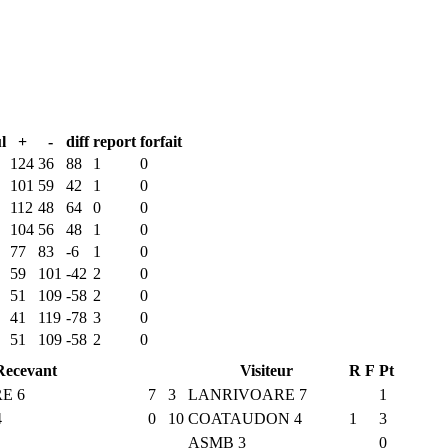
l
+
-
diff
report
forfait
124
36
88
1
0
101
59
42
1
0
112
48
64
0
0
104
56
48
1
0
77
83
-6
1
0
59
101
-42
2
0
51
109
-58
2
0
41
119
-78
3
0
51
109
-58
2
0
Recevant
Visiteur
R
F
Pt
E 6
7
3
LANRIVOARE 7
1
4
0
10
COATAUDON 4
1
3
ASMB 3
0