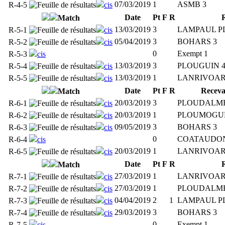
07/03/2019
1
ASMB 3
R-4-5
cis
Date
Pt
F
R
Match
13/03/2019
3
LAMPAUL P
R-5-1
cis
05/04/2019
3
BOHARS 3
R-5-2
cis
0
Exempt 1
R-5-3
cis
13/03/2019
3
PLOUGUIN 
R-5-4
cis
13/03/2019
1
LANRIVOAR
R-5-5
cis
Date
Pt
F
R
Receva
Match
20/03/2019
3
PLOUDALME
R-6-1
cis
20/03/2019
1
PLOUMOGUE
R-6-2
cis
09/05/2019
3
BOHARS 3
R-6-3
cis
0
COATAUDON
R-6-4
cis
20/03/2019
1
LANRIVOAR
R-6-5
cis
Date
Pt
F
R
Match
27/03/2019
1
LANRIVOAR
R-7-1
cis
27/03/2019
1
PLOUDALME
R-7-2
cis
04/04/2019
2
1
LAMPAUL P
R-7-3
cis
29/03/2019
3
BOHARS 3
R-7-4
cis
0
Exempt 1
R-7-5
cis