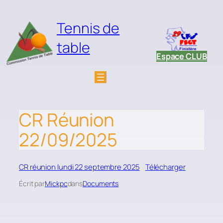
Aller
au
Tennis de
contenu
table
Espace CLUB
CR Réunion
22/09/2025
CR réunion lundi 22 septembre 2025
Télécharger
Écrit par
Mickpc
dans
Documents