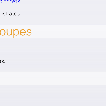
mpionnats
.
nistrateur.
coupes
es.