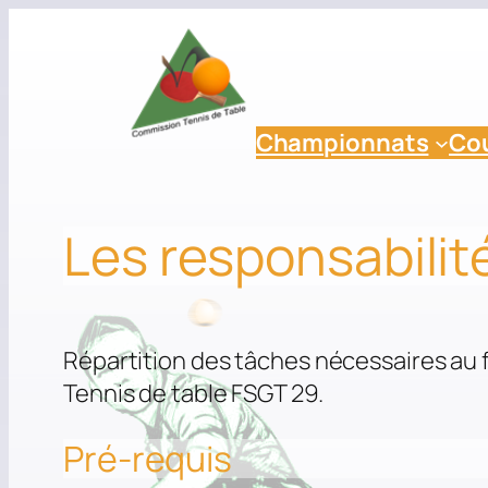
Aller
au
contenu
Championnats
Co
Les responsabilit
Répartition des tâches nécessaires au 
Tennis de table FSGT 29.
Pré-requis