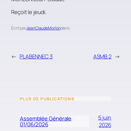
Reçoit le jeudi.
Écrit par
JeanClaudeMorlon
dans
←
PLABENNEC 3
ASMB 2
→
PLUS DE PUBLICATIONS
5 juin
Assemblée Générale
01/06/2026
2026