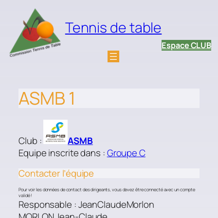
Aller
au
Tennis de table
contenu
Espace CLUB
ASMB 1
Club :
ASMB
Equipe inscrite dans :
Groupe C
Contacter l’équipe
Pour voir les données de contact des dirigeants, vous devez être connecté avec un compte
validé !
Responsable : JeanClaudeMorlon
MORLON Jean-Claude